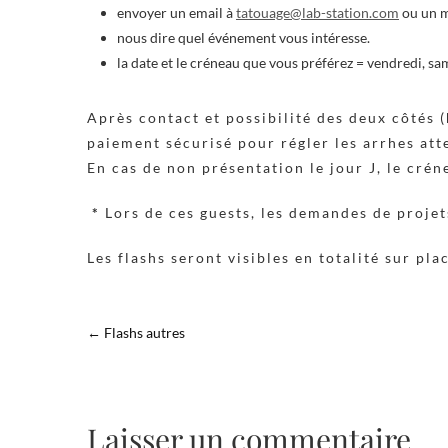
envoyer un email à
tatouage@lab-station.com
ou un m
nous dire quel événement vous intéresse.
la date et le créneau que vous préférez = vendredi, 
Après contact et possibilité des deux côtés (
paiement sécurisé pour régler les arrhes at
En cas de non présentation le jour J, le cré
*
Lors de ces guests, les demandes de proje
Les flashs seront visibles en totalité sur pla
←
Flashs autres
Laisser un commentaire