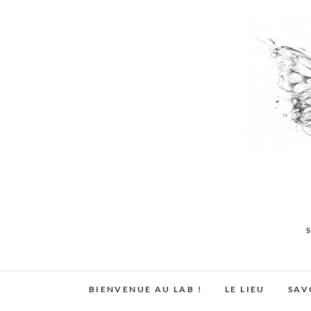
Skip
to
content
BIENVENUE AU LAB !
LE LIEU
SAV