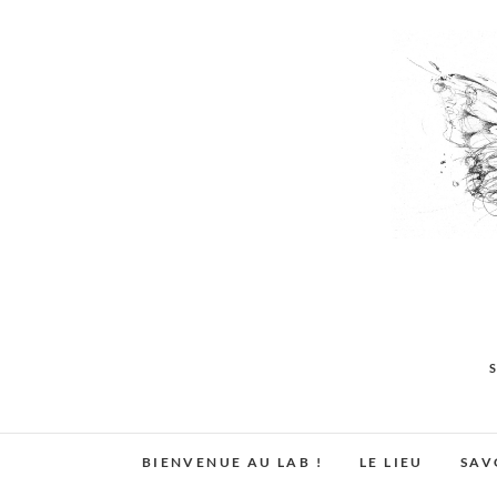
Skip
to
content
BIENVENUE AU LAB !
LE LIEU
SAV