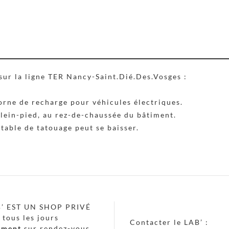
 sur la ligne TER Nancy-Saint.Dié.Des.Vosges :
borne de recharge pour véhicules électriques.
 plein-pied, au rez-de-chaussée du bâtiment.
table de tatouage peut se baisser.
B’ EST UN SHOP PRIVÉ
 tous les jours
Contacter le LAB’ :
ement
sur rendez-vous