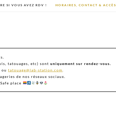
IRE SI VOUS AVEZ RDV !
HORAIRES, CONTACT & ACCÈ
ts.
vis, tatouages, etc) sont
uniquement sur rendez-vous.
0
ou
tatouage@lab-station.com
.
ageries de nos réseaux sociaux.
 Safe place