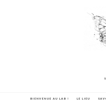
Skip
to
content
BIENVENUE AU LAB !
LE LIEU
SAV