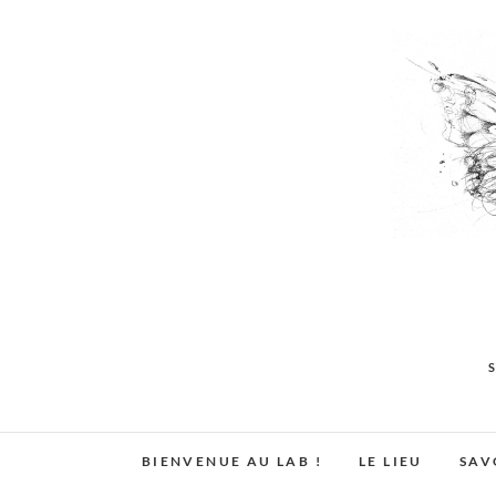
Skip
to
content
BIENVENUE AU LAB !
LE LIEU
SAV