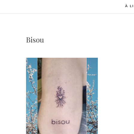
À L
Bisou